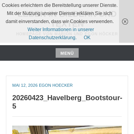
Zum
Cookies erleichtern die Bereitstellung unserer Dienste.
Inhalt
LEBEN IN BILDERN UND
Mit der Nutzung unserer Dienste erklären Sie sich
springen
damit einverstanden, dass wir Cookies verwenden.
TEXTEN
Weiter Informationen in unserer
HOMEPAGE VON MARION UND EGON HÖCKER
Datenschutzerklärung.
OK
MENÜ
Zum
Inhalt
springen
MAI 12, 2026
EGON HOECKER
20260423_Havelberg_Bootstour-
5