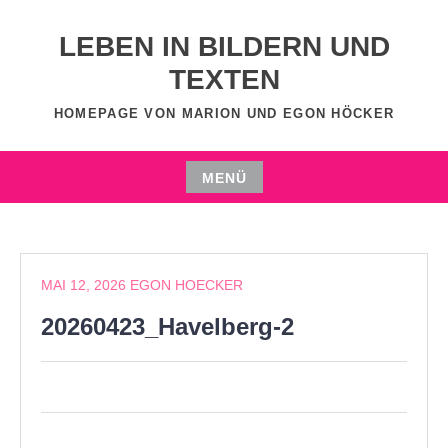
Zum
Inhalt
LEBEN IN BILDERN UND
springen
TEXTEN
HOMEPAGE VON MARION UND EGON HÖCKER
MENÜ
Zum
Inhalt
springen
MAI 12, 2026
EGON HOECKER
20260423_Havelberg-2