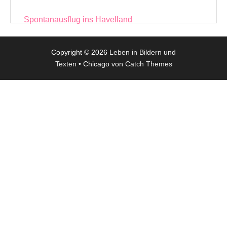
Beitragsnavigation
Spontanausflug ins Havelland
Copyright © 2026
Leben in Bildern und
Texten
•
Chicago von
Catch Themes