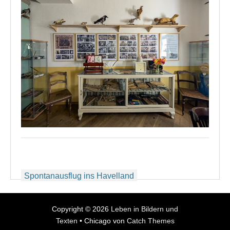
Beitragsnavigation
Spontanausflug ins Havelland
Copyright © 2026
Leben in Bildern und
Texten
•
Chicago von
Catch Themes