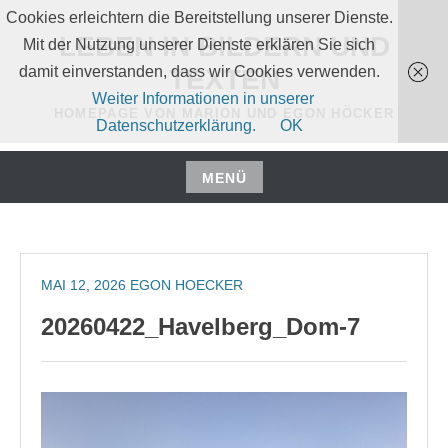
Zum
Cookies erleichtern die Bereitstellung unserer Dienste.
Inhalt
LEBEN IN BILDERN UND
Mit der Nutzung unserer Dienste erklären Sie sich
springen
damit einverstanden, dass wir Cookies verwenden.
TEXTEN
Weiter Informationen in unserer
HOMEPAGE VON MARION UND EGON HÖCKER
Datenschutzerklärung.
OK
MENÜ
Zum
Inhalt
springen
MAI 12, 2026
EGON HOECKER
20260422_Havelberg_Dom-7