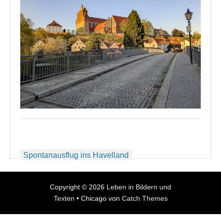
Beitragsnavigation
Spontanausflug ins Havelland
Copyright © 2026
Leben in Bildern und
Texten
•
Chicago von
Catch Themes