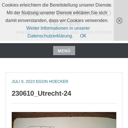
Zum
Cookies erleichtern die Bereitstellung unserer Dienste.
Inhalt
LEBEN IN BILDERN UND
Mit der Nutzung unserer Dienste erklären Sie sich
springen
damit einverstanden, dass wir Cookies verwenden.
TEXTEN
Weiter Informationen in unserer
HOMEPAGE VON MARION UND EGON HÖCKER
Datenschutzerklärung.
OK
MENÜ
Zum
Inhalt
springen
JULI 9, 2023
EGON HOECKER
230610_Utrecht-24