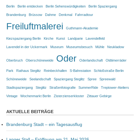
Berlin
Berlin entdecken
Berlin Sehenswürdigkeiten
Berlin Spaziergang
Brandenburg
Brüssow
Dahme
Denkmal
Fahrradtour
Freiluftmalerei
Guthmann-Akademie
Kiezspaziergang Berlin
Kirche
Kunst
Landparie
Lavendelfeld
Lavendel in der Uckermark
Museum
Museumsbesuch
Mühle
Neukladow
Oder
Oberbruch
Oberschöneweide
Oderlandschaft
Oldtimerräder
Park
Rathaus Steglitz
Reinbeckhallen
S-Bahnstation
Schloßstraße Berlin
Schöneweide
Seelandschaft
Spaziergang Steglitz
Spree
Spreewald
Stadtspaziergang
Steglitz
Straßenfotografie
SummerRide
Treptower-Ateliers
Vintage
Wochenmarkt Berlin
Zisterzienserkloster
Zittauer Gebirge
AKTUELLE BEITRÄGE
Brandenburg Stadt – ein Tagesausflug
Langer Stall – Eröffnung am 21. Mai 2026