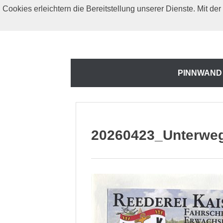
Zum
Cookies erleichtern die Bereitstellung unserer Dienste. Mit d
Inhalt
springen
Zum
PINNWAND
Inhalt
springen
20260423_Unterweg