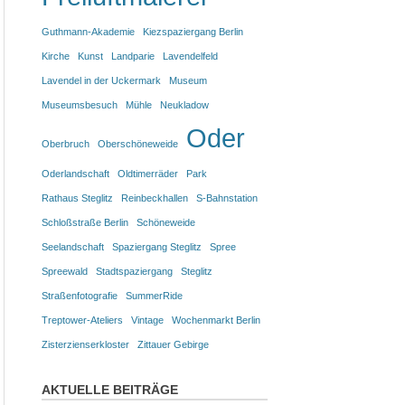
Guthmann-Akademie
Kiezspaziergang Berlin
Kirche
Kunst
Landparie
Lavendelfeld
Lavendel in der Uckermark
Museum
Museumsbesuch
Mühle
Neukladow
Oder
Oberbruch
Oberschöneweide
Oderlandschaft
Oldtimerräder
Park
Rathaus Steglitz
Reinbeckhallen
S-Bahnstation
Schloßstraße Berlin
Schöneweide
Seelandschaft
Spaziergang Steglitz
Spree
Spreewald
Stadtspaziergang
Steglitz
Straßenfotografie
SummerRide
Treptower-Ateliers
Vintage
Wochenmarkt Berlin
Zisterzienserkloster
Zittauer Gebirge
AKTUELLE BEITRÄGE