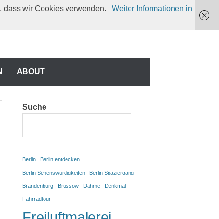
en, dass wir Cookies verwenden.
Weiter Informationen in
N
N
ABOUT
Suche
Berlin
Berlin entdecken
Berlin Sehenswürdigkeiten
Berlin Spaziergang
Brandenburg
Brüssow
Dahme
Denkmal
Fahrradtour
Freiluftmalerei