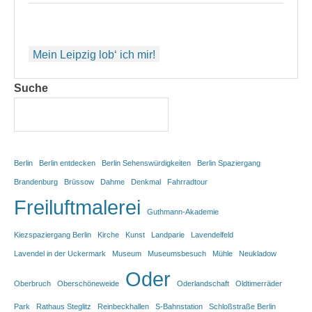
Beitragsnavigation
Mein Leipzig lob‘ ich mir!
Suche
Berlin
Berlin entdecken
Berlin Sehenswürdigkeiten
Berlin Spaziergang
Brandenburg
Brüssow
Dahme
Denkmal
Fahrradtour
Freiluftmalerei
Guthmann-Akademie
Kiezspaziergang Berlin
Kirche
Kunst
Landparie
Lavendelfeld
Lavendel in der Uckermark
Museum
Museumsbesuch
Mühle
Neukladow
Oder
Oberbruch
Oberschöneweide
Oderlandschaft
Oldtimerräder
Park
Rathaus Steglitz
Reinbeckhallen
S-Bahnstation
Schloßstraße Berlin