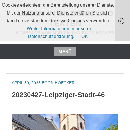
Zum
Cookies erleichtern die Bereitstellung unserer Dienste.
Inhalt
LEBEN IN BILDERN UND
Mit der Nutzung unserer Dienste erklären Sie sich
springen
damit einverstanden, dass wir Cookies verwenden.
TEXTEN
Weiter Informationen in unserer
HOMEPAGE VON MARION UND EGON HÖCKER
Datenschutzerklärung.
OK
MENÜ
Zum
Inhalt
springen
APRIL 30, 2023
EGON HOECKER
20230427-Leipziger-Stadt-46