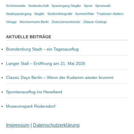
Schöneweide
Seelandschaft
Spaziergang Steglitz
Spree
Spreewald
Stadtspaziergang
Steglitz
Straßenfotografie
SummerRide
Treptower-Ateliers
Vintage
Wochenmarkt Berlin
Zisterzienserkloster
Zittauer Gebirge
AKTUELLE BEITRÄGE
Brandenburg Stadt – ein Tagesausflug
Langer Stall – Eröffnung am 21. Mai 2026
Classic Days Berlin – Wenn der Kudamm wieder brummt
Spontanausflug ins Havelland
Museumspark Rüdersdorf
Impressum
|
Datenschutzerklärung