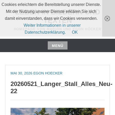
Zum
Cookies erleichtern die Bereitstellung unserer Dienste.
Inhalt
LEBEN IN BILDERN UND
Mit der Nutzung unserer Dienste erklären Sie sich
springen
damit einverstanden, dass wir Cookies verwenden.
TEXTEN
Weiter Informationen in unserer
HOMEPAGE VON MARION UND EGON HÖCKER
Datenschutzerklärung.
OK
MENÜ
Zum
Inhalt
springen
MAI 30, 2026
EGON HOECKER
20260521_Langer_Stall_Alles_Neu-
22