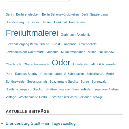
Berlin
Berlin entdecken
Berlin Sehenswürdigkeiten
Berlin Spaziergang
Brandenburg
Brüssow
Dahme
Denkmal
Fahrradtour
Freiluftmalerei
Guthmann-Akademie
Kiezspaziergang Berlin
Kirche
Kunst
Landparie
Lavendelfeld
Lavendel in der Uckermark
Museum
Museumsbesuch
Mühle
Neukladow
Oder
Oberbruch
Oberschöneweide
Oderlandschaft
Oldtimerräder
Park
Rathaus Steglitz
Reinbeckhallen
S-Bahnstation
Schloßstraße Berlin
Schöneweide
Seelandschaft
Spaziergang Steglitz
Spree
Spreewald
Stadtspaziergang
Steglitz
Straßenfotografie
SummerRide
Treptower-Ateliers
Vintage
Wochenmarkt Berlin
Zisterzienserkloster
Zittauer Gebirge
AKTUELLE BEITRÄGE
Brandenburg Stadt – ein Tagesausflug