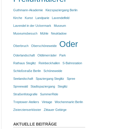
Guthmann-Akademie
Kiezspaziergang Berlin
Kirche
Kunst
Landparie
Lavendelfeld
Lavendel in der Uckermark
Museum
Museumsbesuch
Mühle
Neukladow
Oder
Oberbruch
Oberschöneweide
Oderlandschaft
Oldtimerräder
Park
Rathaus Steglitz
Reinbeckhallen
S-Bahnstation
Schloßstraße Berlin
Schöneweide
Seelandschaft
Spaziergang Steglitz
Spree
Spreewald
Stadtspaziergang
Steglitz
Straßenfotografie
SummerRide
Treptower-Ateliers
Vintage
Wochenmarkt Berlin
Zisterzienserkloster
Zittauer Gebirge
AKTUELLE BEITRÄGE