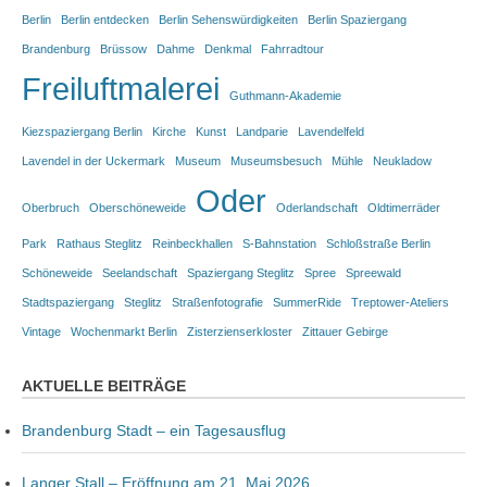
Berlin
Berlin entdecken
Berlin Sehenswürdigkeiten
Berlin Spaziergang
Brandenburg
Brüssow
Dahme
Denkmal
Fahrradtour
Freiluftmalerei
Guthmann-Akademie
Kiezspaziergang Berlin
Kirche
Kunst
Landparie
Lavendelfeld
Lavendel in der Uckermark
Museum
Museumsbesuch
Mühle
Neukladow
Oder
Oberbruch
Oberschöneweide
Oderlandschaft
Oldtimerräder
Park
Rathaus Steglitz
Reinbeckhallen
S-Bahnstation
Schloßstraße Berlin
Schöneweide
Seelandschaft
Spaziergang Steglitz
Spree
Spreewald
Stadtspaziergang
Steglitz
Straßenfotografie
SummerRide
Treptower-Ateliers
Vintage
Wochenmarkt Berlin
Zisterzienserkloster
Zittauer Gebirge
AKTUELLE BEITRÄGE
Brandenburg Stadt – ein Tagesausflug
Langer Stall – Eröffnung am 21. Mai 2026