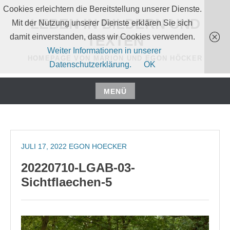
Zum
Cookies erleichtern die Bereitstellung unserer Dienste.
Inhalt
LEBEN IN BILDERN UND
Mit der Nutzung unserer Dienste erklären Sie sich
springen
damit einverstanden, dass wir Cookies verwenden.
TEXTEN
Weiter Informationen in unserer
HOMEPAGE VON MARION UND EGON HÖCKER
Datenschutzerklärung.
OK
MENÜ
Zum
Inhalt
springen
JULI 17, 2022
EGON HOECKER
20220710-LGAB-03-
Sichtflaechen-5