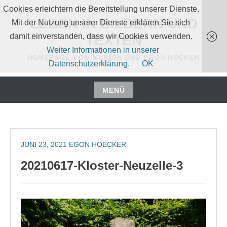
Zum
Cookies erleichtern die Bereitstellung unserer Dienste.
Inhalt
LEBEN IN BILDERN UND
Mit der Nutzung unserer Dienste erklären Sie sich
springen
damit einverstanden, dass wir Cookies verwenden.
TEXTEN
Weiter Informationen in unserer
HOMEPAGE VON MARION UND EGON HÖCKER
Datenschutzerklärung.
OK
MENÜ
Zum
Inhalt
springen
JUNI 23, 2021
EGON HOECKER
20210617-Kloster-Neuzelle-3