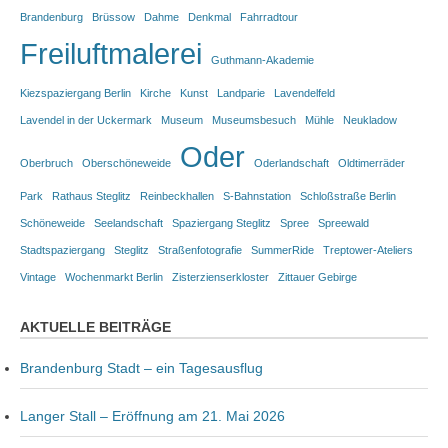
Brandenburg
Brüssow
Dahme
Denkmal
Fahrradtour
Freiluftmalerei
Guthmann-Akademie
Kiezspaziergang Berlin
Kirche
Kunst
Landparie
Lavendelfeld
Lavendel in der Uckermark
Museum
Museumsbesuch
Mühle
Neukladow
Oder
Oberbruch
Oberschöneweide
Oderlandschaft
Oldtimerräder
Park
Rathaus Steglitz
Reinbeckhallen
S-Bahnstation
Schloßstraße Berlin
Schöneweide
Seelandschaft
Spaziergang Steglitz
Spree
Spreewald
Stadtspaziergang
Steglitz
Straßenfotografie
SummerRide
Treptower-Ateliers
Vintage
Wochenmarkt Berlin
Zisterzienserkloster
Zittauer Gebirge
AKTUELLE BEITRÄGE
Brandenburg Stadt – ein Tagesausflug
Langer Stall – Eröffnung am 21. Mai 2026