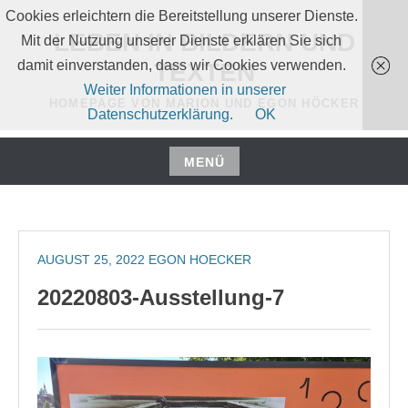
Zum
Cookies erleichtern die Bereitstellung unserer Dienste.
Inhalt
LEBEN IN BILDERN UND
Mit der Nutzung unserer Dienste erklären Sie sich
springen
damit einverstanden, dass wir Cookies verwenden.
TEXTEN
Weiter Informationen in unserer
HOMEPAGE VON MARION UND EGON HÖCKER
Datenschutzerklärung.
OK
MENÜ
Zum
Inhalt
springen
AUGUST 25, 2022
EGON HOECKER
20220803-Ausstellung-7