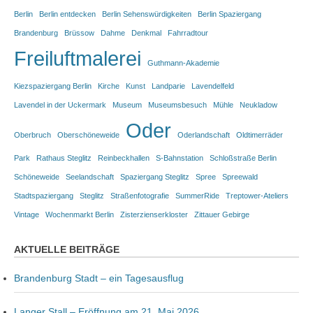
Berlin
Berlin entdecken
Berlin Sehenswürdigkeiten
Berlin Spaziergang
Brandenburg
Brüssow
Dahme
Denkmal
Fahrradtour
Freiluftmalerei
Guthmann-Akademie
Kiezspaziergang Berlin
Kirche
Kunst
Landparie
Lavendelfeld
Lavendel in der Uckermark
Museum
Museumsbesuch
Mühle
Neukladow
Oder
Oberbruch
Oberschöneweide
Oderlandschaft
Oldtimerräder
Park
Rathaus Steglitz
Reinbeckhallen
S-Bahnstation
Schloßstraße Berlin
Schöneweide
Seelandschaft
Spaziergang Steglitz
Spree
Spreewald
Stadtspaziergang
Steglitz
Straßenfotografie
SummerRide
Treptower-Ateliers
Vintage
Wochenmarkt Berlin
Zisterzienserkloster
Zittauer Gebirge
AKTUELLE BEITRÄGE
Brandenburg Stadt – ein Tagesausflug
Langer Stall – Eröffnung am 21. Mai 2026