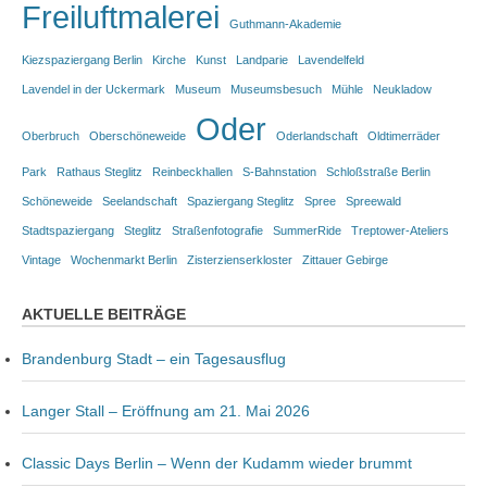
Freiluftmalerei
Guthmann-Akademie
Kiezspaziergang Berlin
Kirche
Kunst
Landparie
Lavendelfeld
Lavendel in der Uckermark
Museum
Museumsbesuch
Mühle
Neukladow
Oder
Oberbruch
Oberschöneweide
Oderlandschaft
Oldtimerräder
Park
Rathaus Steglitz
Reinbeckhallen
S-Bahnstation
Schloßstraße Berlin
Schöneweide
Seelandschaft
Spaziergang Steglitz
Spree
Spreewald
Stadtspaziergang
Steglitz
Straßenfotografie
SummerRide
Treptower-Ateliers
Vintage
Wochenmarkt Berlin
Zisterzienserkloster
Zittauer Gebirge
AKTUELLE BEITRÄGE
Brandenburg Stadt – ein Tagesausflug
Langer Stall – Eröffnung am 21. Mai 2026
Classic Days Berlin – Wenn der Kudamm wieder brummt