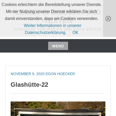
Zum
Cookies erleichtern die Bereitstellung unserer Dienste.
Inhalt
LEBEN IN BILDERN UND
Mit der Nutzung unserer Dienste erklären Sie sich
springen
damit einverstanden, dass wir Cookies verwenden.
TEXTEN
Weiter Informationen in unserer
HOMEPAGE VON MARION UND EGON HÖCKER
Datenschutzerklärung.
OK
MENÜ
Zum
Inhalt
springen
NOVEMBER 9, 2020
EGON HOECKER
Glashütte-22