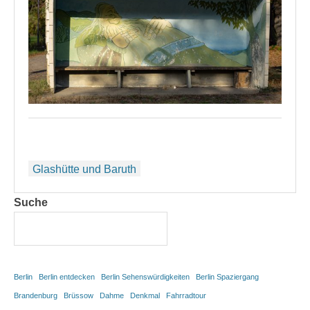
Beitragsnavigation
Glashütte und Baruth
Suche
Berlin
Berlin entdecken
Berlin Sehenswürdigkeiten
Berlin Spaziergang
Brandenburg
Brüssow
Dahme
Denkmal
Fahrradtour