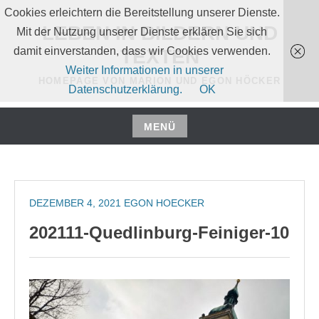
Zum
Cookies erleichtern die Bereitstellung unserer Dienste.
Inhalt
LEBEN IN BILDERN UND
Mit der Nutzung unserer Dienste erklären Sie sich
springen
damit einverstanden, dass wir Cookies verwenden.
TEXTEN
Weiter Informationen in unserer
HOMEPAGE VON MARION UND EGON HÖCKER
Datenschutzerklärung.
OK
MENÜ
Zum
Inhalt
springen
DEZEMBER 4, 2021
EGON HOECKER
202111-Quedlinburg-Feiniger-10