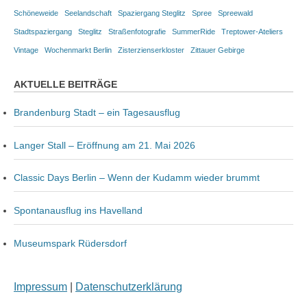
Schöneweide
Seelandschaft
Spaziergang Steglitz
Spree
Spreewald
Stadtspaziergang
Steglitz
Straßenfotografie
SummerRide
Treptower-Ateliers
Vintage
Wochenmarkt Berlin
Zisterzienserkloster
Zittauer Gebirge
AKTUELLE BEITRÄGE
Brandenburg Stadt – ein Tagesausflug
Langer Stall – Eröffnung am 21. Mai 2026
Classic Days Berlin – Wenn der Kudamm wieder brummt
Spontanausflug ins Havelland
Museumspark Rüdersdorf
Impressum
|
Datenschutzerklärung