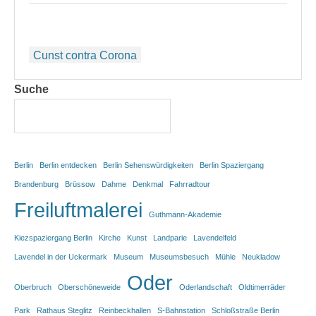
Beitragsnavigation
Cunst contra Corona
Suche
Berlin
Berlin entdecken
Berlin Sehenswürdigkeiten
Berlin Spaziergang
Brandenburg
Brüssow
Dahme
Denkmal
Fahrradtour
Freiluftmalerei
Guthmann-Akademie
Kiezspaziergang Berlin
Kirche
Kunst
Landparie
Lavendelfeld
Lavendel in der Uckermark
Museum
Museumsbesuch
Mühle
Neukladow
Oder
Oberbruch
Oberschöneweide
Oderlandschaft
Oldtimerräder
Park
Rathaus Steglitz
Reinbeckhallen
S-Bahnstation
Schloßstraße Berlin