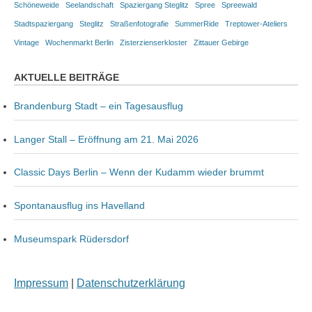
Schöneweide
Seelandschaft
Spaziergang Steglitz
Spree
Spreewald
Stadtspaziergang
Steglitz
Straßenfotografie
SummerRide
Treptower-Ateliers
Vintage
Wochenmarkt Berlin
Zisterzienserkloster
Zittauer Gebirge
AKTUELLE BEITRÄGE
Brandenburg Stadt – ein Tagesausflug
Langer Stall – Eröffnung am 21. Mai 2026
Classic Days Berlin – Wenn der Kudamm wieder brummt
Spontanausflug ins Havelland
Museumspark Rüdersdorf
Impressum
|
Datenschutzerklärung