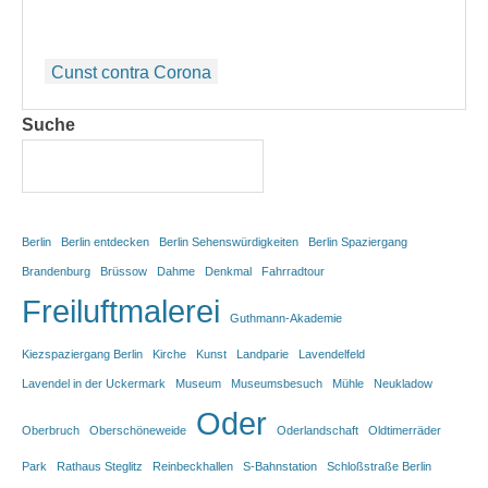
Beitragsnavigation
Cunst contra Corona
Suche
Berlin
Berlin entdecken
Berlin Sehenswürdigkeiten
Berlin Spaziergang
Brandenburg
Brüssow
Dahme
Denkmal
Fahrradtour
Freiluftmalerei
Guthmann-Akademie
Kiezspaziergang Berlin
Kirche
Kunst
Landparie
Lavendelfeld
Lavendel in der Uckermark
Museum
Museumsbesuch
Mühle
Neukladow
Oder
Oberbruch
Oberschöneweide
Oderlandschaft
Oldtimerräder
Park
Rathaus Steglitz
Reinbeckhallen
S-Bahnstation
Schloßstraße Berlin