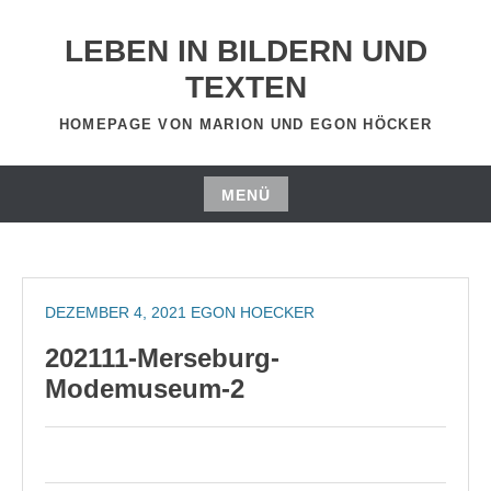
Zum
Inhalt
LEBEN IN BILDERN UND
springen
TEXTEN
HOMEPAGE VON MARION UND EGON HÖCKER
MENÜ
Zum
Inhalt
springen
DEZEMBER 4, 2021
EGON HOECKER
202111-Merseburg-
Modemuseum-2