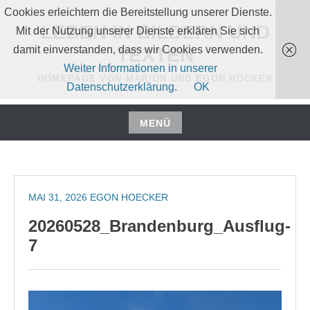
Zum
Cookies erleichtern die Bereitstellung unserer Dienste.
Inhalt
LEBEN IN BILDERN UND
Mit der Nutzung unserer Dienste erklären Sie sich
springen
damit einverstanden, dass wir Cookies verwenden.
TEXTEN
Weiter Informationen in unserer
HOMEPAGE VON MARION UND EGON HÖCKER
Datenschutzerklärung.
OK
MENÜ
Zum
Inhalt
springen
MAI 31, 2026
EGON HOECKER
20260528_Brandenburg_Ausflug-
7