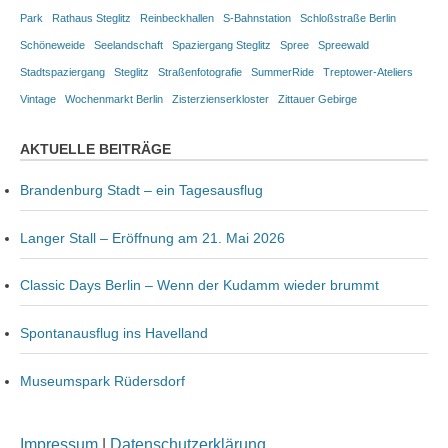
Park
Rathaus Steglitz
Reinbeckhallen
S-Bahnstation
Schloßstraße Berlin
Schöneweide
Seelandschaft
Spaziergang Steglitz
Spree
Spreewald
Stadtspaziergang
Steglitz
Straßenfotografie
SummerRide
Treptower-Ateliers
Vintage
Wochenmarkt Berlin
Zisterzienserkloster
Zittauer Gebirge
AKTUELLE BEITRÄGE
Brandenburg Stadt – ein Tagesausflug
Langer Stall – Eröffnung am 21. Mai 2026
Classic Days Berlin – Wenn der Kudamm wieder brummt
Spontanausflug ins Havelland
Museumspark Rüdersdorf
Impressum
|
Datenschutzerklärung