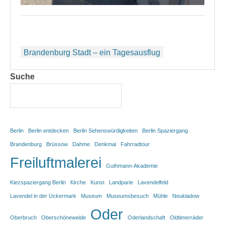
Beitragsnavigation
Brandenburg Stadt – ein Tagesausflug
Suche
Berlin
Berlin entdecken
Berlin Sehenswürdigkeiten
Berlin Spaziergang
Brandenburg
Brüssow
Dahme
Denkmal
Fahrradtour
Freiluftmalerei
Guthmann-Akademie
Kiezspaziergang Berlin
Kirche
Kunst
Landparie
Lavendelfeld
Lavendel in der Uckermark
Museum
Museumsbesuch
Mühle
Neukladow
Oder
Oberbruch
Oberschöneweide
Oderlandschaft
Oldtimerräder