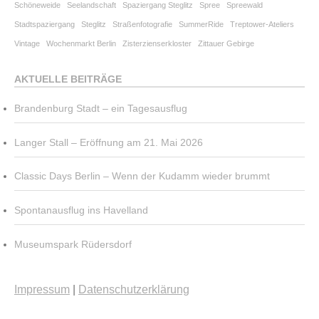
Schöneweide
Seelandschaft
Spaziergang Steglitz
Spree
Spreewald
Stadtspaziergang
Steglitz
Straßenfotografie
SummerRide
Treptower-Ateliers
Vintage
Wochenmarkt Berlin
Zisterzienserkloster
Zittauer Gebirge
AKTUELLE BEITRÄGE
Brandenburg Stadt – ein Tagesausflug
Langer Stall – Eröffnung am 21. Mai 2026
Classic Days Berlin – Wenn der Kudamm wieder brummt
Spontanausflug ins Havelland
Museumspark Rüdersdorf
Impressum
|
Datenschutzerklärung