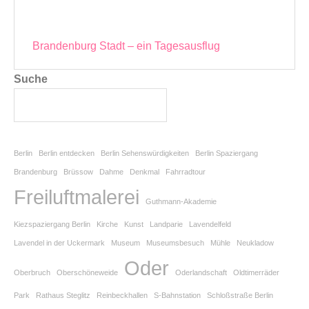
Beitragsnavigation
Brandenburg Stadt – ein Tagesausflug
Suche
Berlin
Berlin entdecken
Berlin Sehenswürdigkeiten
Berlin Spaziergang
Brandenburg
Brüssow
Dahme
Denkmal
Fahrradtour
Freiluftmalerei
Guthmann-Akademie
Kiezspaziergang Berlin
Kirche
Kunst
Landparie
Lavendelfeld
Lavendel in der Uckermark
Museum
Museumsbesuch
Mühle
Neukladow
Oder
Oberbruch
Oberschöneweide
Oderlandschaft
Oldtimerräder
Park
Rathaus Steglitz
Reinbeckhallen
S-Bahnstation
Schloßstraße Berlin