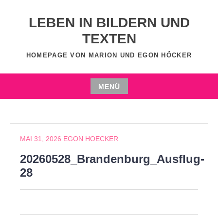
Zum
Inhalt
LEBEN IN BILDERN UND
springen
TEXTEN
HOMEPAGE VON MARION UND EGON HÖCKER
MENÜ
Zum
Inhalt
springen
MAI 31, 2026
EGON HOECKER
20260528_Brandenburg_Ausflug-
28