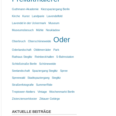
Guthmann-Akademie
Kiezspaziergang Berlin
Kirche
Kunst
Landparie
Lavendelfeld
Lavendel in der Uckermark
Museum
Museumsbesuch
Mühle
Neukladow
Oder
Oberbruch
Oberschöneweide
Oderlandschaft
Oldtimerräder
Park
Rathaus Steglitz
Reinbeckhallen
S-Bahnstation
Schloßstraße Berlin
Schöneweide
Seelandschaft
Spaziergang Steglitz
Spree
Spreewald
Stadtspaziergang
Steglitz
Straßenfotografie
SummerRide
Treptower-Ateliers
Vintage
Wochenmarkt Berlin
Zisterzienserkloster
Zittauer Gebirge
AKTUELLE BEITRÄGE