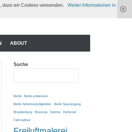
en, dass wir Cookies verwenden.
Weiter Informationen in
N
N
ABOUT
Suche
Berlin
Berlin entdecken
Berlin Sehenswürdigkeiten
Berlin Spaziergang
Brandenburg
Brüssow
Dahme
Denkmal
Fahrradtour
Freiluftmalerei