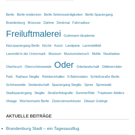
Berlin
Berlin entdecken
Berlin Sehenswürdigkeiten
Berlin Spaziergang
Brandenburg
Brüssow
Dahme
Denkmal
Fahrradtour
Freiluftmalerei
Guthmann-Akademie
Kiezspaziergang Berlin
Kirche
Kunst
Landparie
Lavendelfeld
Lavendel in der Uckermark
Museum
Museumsbesuch
Mühle
Neukladow
Oder
Oberbruch
Oberschöneweide
Oderlandschaft
Oldtimerräder
Park
Rathaus Steglitz
Reinbeckhallen
S-Bahnstation
Schloßstraße Berlin
Schöneweide
Seelandschaft
Spaziergang Steglitz
Spree
Spreewald
Stadtspaziergang
Steglitz
Straßenfotografie
SummerRide
Treptower-Ateliers
Vintage
Wochenmarkt Berlin
Zisterzienserkloster
Zittauer Gebirge
AKTUELLE BEITRÄGE
Brandenburg Stadt – ein Tagesausflug