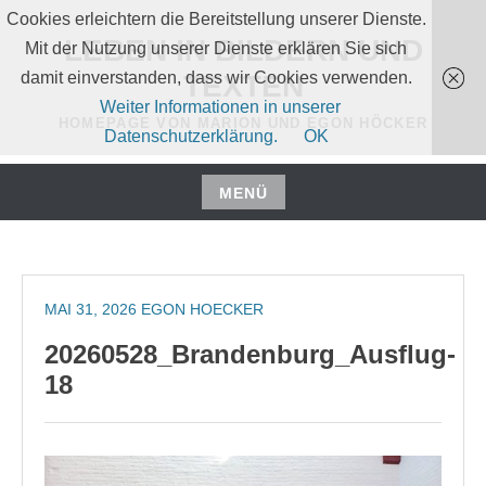
Zum
Cookies erleichtern die Bereitstellung unserer Dienste.
Inhalt
LEBEN IN BILDERN UND
Mit der Nutzung unserer Dienste erklären Sie sich
springen
damit einverstanden, dass wir Cookies verwenden.
TEXTEN
Weiter Informationen in unserer
HOMEPAGE VON MARION UND EGON HÖCKER
Datenschutzerklärung.
OK
MENÜ
Zum
Inhalt
springen
MAI 31, 2026
EGON HOECKER
20260528_Brandenburg_Ausflug-
18