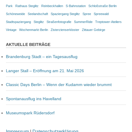
Park
Rathaus Steglitz
Reinbeckhallen
S-Bahnstation
Schloßstraße Berlin
Schöneweide
Seelandschaft
Spaziergang Steglitz
Spree
Spreewald
Stadtspaziergang
Steglitz
Straßenfotografie
SummerRide
Treptower-Ateliers
Vintage
Wochenmarkt Berlin
Zisterzienserkloster
Zittauer Gebirge
AKTUELLE BEITRÄGE
Brandenburg Stadt – ein Tagesausflug
Langer Stall – Eröffnung am 21. Mai 2026
Classic Days Berlin – Wenn der Kudamm wieder brummt
Spontanausflug ins Havelland
Museumspark Rüdersdorf
Impressum
|
Datenschutzerklärung