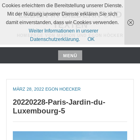
Zum
Cookies erleichtern die Bereitstellung unserer Dienste.
Inhalt
LEBEN IN BILDERN UND
Mit der Nutzung unserer Dienste erklären Sie sich
springen
damit einverstanden, dass wir Cookies verwenden.
TEXTEN
Weiter Informationen in unserer
HOMEPAGE VON MARION UND EGON HÖCKER
Datenschutzerklärung.
OK
MENÜ
Zum
Inhalt
springen
MÄRZ 28, 2022
EGON HOECKER
20220228-Paris-Jardin-du-
Luxembourg-5