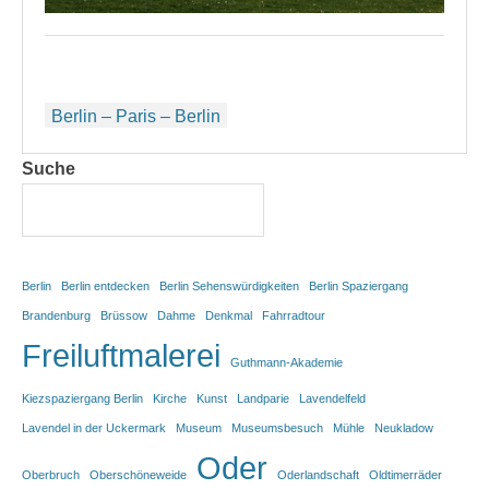
Beitragsnavigation
Berlin – Paris – Berlin
Suche
Berlin
Berlin entdecken
Berlin Sehenswürdigkeiten
Berlin Spaziergang
Brandenburg
Brüssow
Dahme
Denkmal
Fahrradtour
Freiluftmalerei
Guthmann-Akademie
Kiezspaziergang Berlin
Kirche
Kunst
Landparie
Lavendelfeld
Lavendel in der Uckermark
Museum
Museumsbesuch
Mühle
Neukladow
Oder
Oberbruch
Oberschöneweide
Oderlandschaft
Oldtimerräder