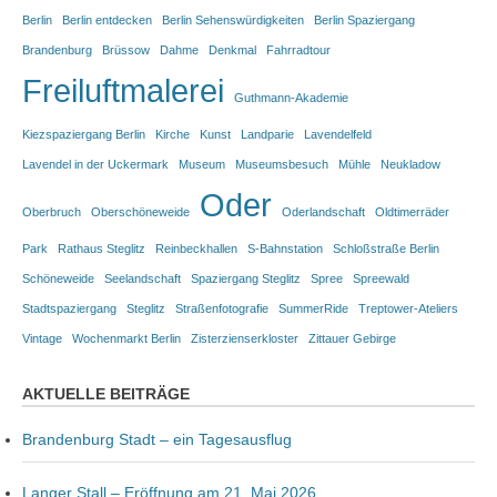
Berlin
Berlin entdecken
Berlin Sehenswürdigkeiten
Berlin Spaziergang
Brandenburg
Brüssow
Dahme
Denkmal
Fahrradtour
Freiluftmalerei
Guthmann-Akademie
Kiezspaziergang Berlin
Kirche
Kunst
Landparie
Lavendelfeld
Lavendel in der Uckermark
Museum
Museumsbesuch
Mühle
Neukladow
Oder
Oberbruch
Oberschöneweide
Oderlandschaft
Oldtimerräder
Park
Rathaus Steglitz
Reinbeckhallen
S-Bahnstation
Schloßstraße Berlin
Schöneweide
Seelandschaft
Spaziergang Steglitz
Spree
Spreewald
Stadtspaziergang
Steglitz
Straßenfotografie
SummerRide
Treptower-Ateliers
Vintage
Wochenmarkt Berlin
Zisterzienserkloster
Zittauer Gebirge
AKTUELLE BEITRÄGE
Brandenburg Stadt – ein Tagesausflug
Langer Stall – Eröffnung am 21. Mai 2026