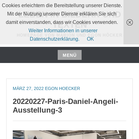
Zum
Cookies erleichtern die Bereitstellung unserer Dienste.
Inhalt
LEBEN IN BILDERN UND
Mit der Nutzung unserer Dienste erklären Sie sich
springen
damit einverstanden, dass wir Cookies verwenden.
TEXTEN
Weiter Informationen in unserer
HOMEPAGE VON MARION UND EGON HÖCKER
Datenschutzerklärung.
OK
MENÜ
Zum
Inhalt
springen
MÄRZ 27, 2022
EGON HOECKER
20220227-Paris-Daniel-Angeli-
Ausstellung-3