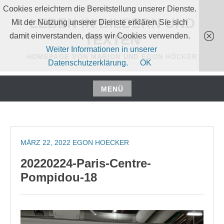
Zum
Cookies erleichtern die Bereitstellung unserer Dienste.
Inhalt
LEBEN IN BILDERN UND
Mit der Nutzung unserer Dienste erklären Sie sich
springen
damit einverstanden, dass wir Cookies verwenden.
TEXTEN
Weiter Informationen in unserer
HOMEPAGE VON MARION UND EGON HÖCKER
Datenschutzerklärung.
OK
MENÜ
Zum
Inhalt
springen
MÄRZ 22, 2022
EGON HOECKER
20220224-Paris-Centre-
Pompidou-18