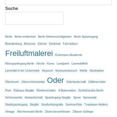
Suche
Berlin
Berlin entdecken
Berlin Sehenswürdigkeiten
Berlin Spaziergang
Brandenburg
Brüssow
Dahme
Denkmal
Fahrradtour
Freiluftmalerei
Guthmann-Akademie
Kiezspaziergang Berlin
Kirche
Kunst
Landparie
Lavendelfeld
Lavendel in der Uckermark
Museum
Museumsbesuch
Mühle
Neukladow
Oder
Oberbruch
Oberschöneweide
Oderlandschaft
Oldtimerräder
Park
Rathaus Steglitz
Reinbeckhallen
S-Bahnstation
Schloßstraße Berlin
Schöneweide
Seelandschaft
Spaziergang Steglitz
Spree
Spreewald
Stadtspaziergang
Steglitz
Straßenfotografie
SummerRide
Treptower-Ateliers
Vintage
Wochenmarkt Berlin
Zisterzienserkloster
Zittauer Gebirge