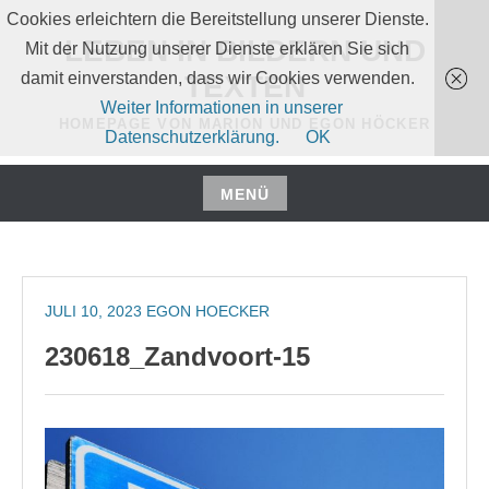
Zum
Cookies erleichtern die Bereitstellung unserer Dienste.
Inhalt
LEBEN IN BILDERN UND
Mit der Nutzung unserer Dienste erklären Sie sich
springen
damit einverstanden, dass wir Cookies verwenden.
TEXTEN
Weiter Informationen in unserer
HOMEPAGE VON MARION UND EGON HÖCKER
Datenschutzerklärung.
OK
MENÜ
Zum
Inhalt
springen
JULI 10, 2023
EGON HOECKER
230618_Zandvoort-15