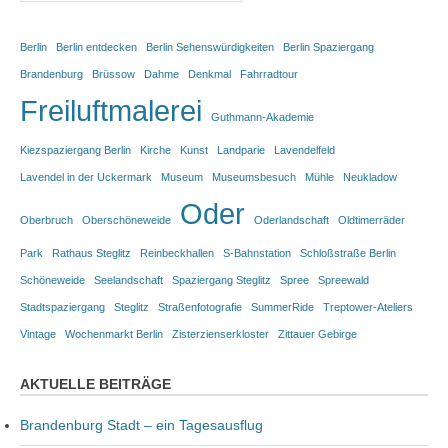
Berlin
Berlin entdecken
Berlin Sehenswürdigkeiten
Berlin Spaziergang
Brandenburg
Brüssow
Dahme
Denkmal
Fahrradtour
Freiluftmalerei
Guthmann-Akademie
Kiezspaziergang Berlin
Kirche
Kunst
Landparie
Lavendelfeld
Lavendel in der Uckermark
Museum
Museumsbesuch
Mühle
Neukladow
Oder
Oberbruch
Oberschöneweide
Oderlandschaft
Oldtimerräder
Park
Rathaus Steglitz
Reinbeckhallen
S-Bahnstation
Schloßstraße Berlin
Schöneweide
Seelandschaft
Spaziergang Steglitz
Spree
Spreewald
Stadtspaziergang
Steglitz
Straßenfotografie
SummerRide
Treptower-Ateliers
Vintage
Wochenmarkt Berlin
Zisterzienserkloster
Zittauer Gebirge
AKTUELLE BEITRÄGE
Brandenburg Stadt – ein Tagesausflug