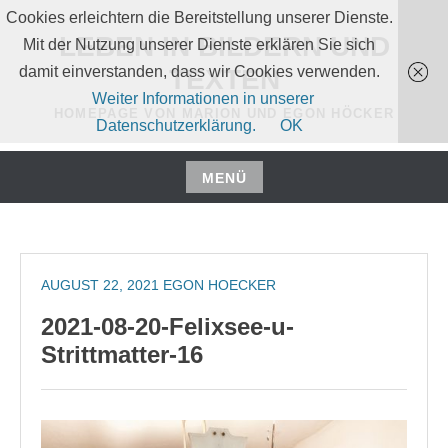
Zum
Cookies erleichtern die Bereitstellung unserer Dienste.
Inhalt
LEBEN IN BILDERN UND
Mit der Nutzung unserer Dienste erklären Sie sich
springen
damit einverstanden, dass wir Cookies verwenden.
TEXTEN
Weiter Informationen in unserer
HOMEPAGE VON MARION UND EGON HÖCKER
Datenschutzerklärung.
OK
MENÜ
Zum
Inhalt
springen
AUGUST 22, 2021
EGON HOECKER
2021-08-20-Felixsee-u-
Strittmatter-16