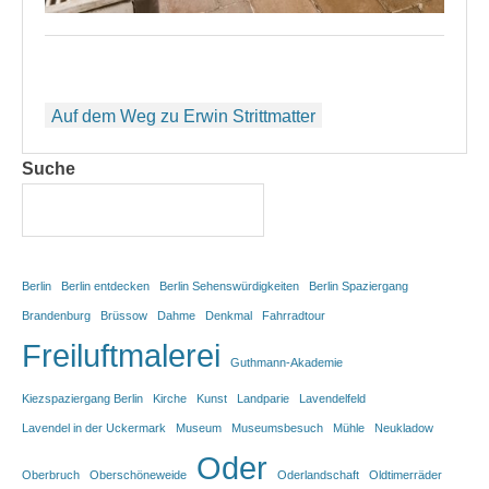
Beitragsnavigation
Auf dem Weg zu Erwin Strittmatter
Suche
Berlin
Berlin entdecken
Berlin Sehenswürdigkeiten
Berlin Spaziergang
Brandenburg
Brüssow
Dahme
Denkmal
Fahrradtour
Freiluftmalerei
Guthmann-Akademie
Kiezspaziergang Berlin
Kirche
Kunst
Landparie
Lavendelfeld
Lavendel in der Uckermark
Museum
Museumsbesuch
Mühle
Neukladow
Oder
Oberbruch
Oberschöneweide
Oderlandschaft
Oldtimerräder