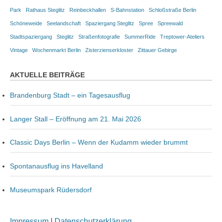
Park
Rathaus Steglitz
Reinbeckhallen
S-Bahnstation
Schloßstraße Berlin
Schöneweide
Seelandschaft
Spaziergang Steglitz
Spree
Spreewald
Stadtspaziergang
Steglitz
Straßenfotografie
SummerRide
Treptower-Ateliers
Vintage
Wochenmarkt Berlin
Zisterzienserkloster
Zittauer Gebirge
AKTUELLE BEITRÄGE
Brandenburg Stadt – ein Tagesausflug
Langer Stall – Eröffnung am 21. Mai 2026
Classic Days Berlin – Wenn der Kudamm wieder brummt
Spontanausflug ins Havelland
Museumspark Rüdersdorf
Impressum
|
Datenschutzerklärung