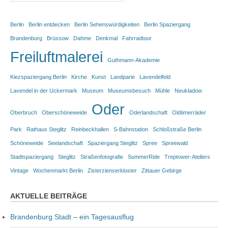
Berlin
Berlin entdecken
Berlin Sehenswürdigkeiten
Berlin Spaziergang
Brandenburg
Brüssow
Dahme
Denkmal
Fahrradtour
Freiluftmalerei
Guthmann-Akademie
Kiezspaziergang Berlin
Kirche
Kunst
Landparie
Lavendelfeld
Lavendel in der Uckermark
Museum
Museumsbesuch
Mühle
Neukladow
Oder
Oberbruch
Oberschöneweide
Oderlandschaft
Oldtimerräder
Park
Rathaus Steglitz
Reinbeckhallen
S-Bahnstation
Schloßstraße Berlin
Schöneweide
Seelandschaft
Spaziergang Steglitz
Spree
Spreewald
Stadtspaziergang
Steglitz
Straßenfotografie
SummerRide
Treptower-Ateliers
Vintage
Wochenmarkt Berlin
Zisterzienserkloster
Zittauer Gebirge
AKTUELLE BEITRÄGE
Brandenburg Stadt – ein Tagesausflug