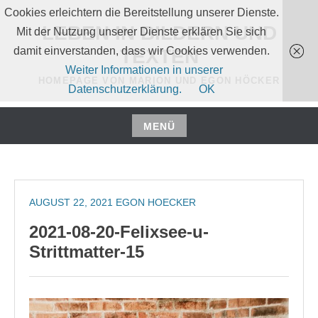
Zum
Cookies erleichtern die Bereitstellung unserer Dienste.
Inhalt
LEBEN IN BILDERN UND
Mit der Nutzung unserer Dienste erklären Sie sich
springen
damit einverstanden, dass wir Cookies verwenden.
TEXTEN
Weiter Informationen in unserer
HOMEPAGE VON MARION UND EGON HÖCKER
Datenschutzerklärung.
OK
MENÜ
Zum
Inhalt
springen
AUGUST 22, 2021
EGON HOECKER
2021-08-20-Felixsee-u-
Strittmatter-15